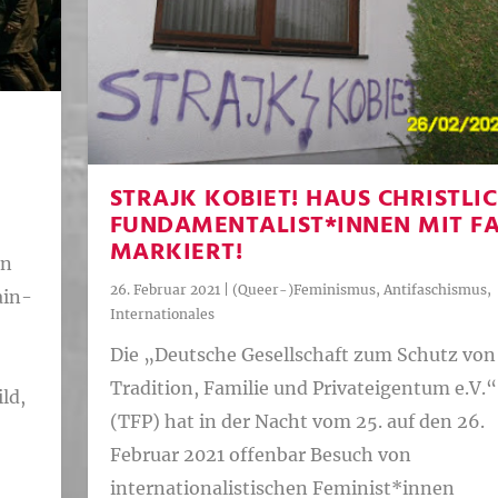
STRAJK KOBIET! HAUS CHRISTLI
FUNDAMENTALIST*INNEN MIT F
MARKIERT!
an
26. Februar 2021
|
(Queer-)Feminismus
,
Antifaschismus
,
ain-
Internationales
Die „Deutsche Gesellschaft zum Schutz von
Tradition, Familie und Privateigentum e.V.“
ld,
(TFP) hat in der Nacht vom 25. auf den 26.
Februar 2021 offenbar Besuch von
internationalistischen Feminist*innen