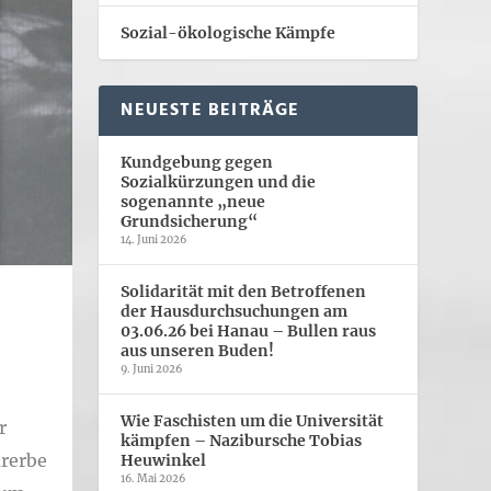
Sozial-ökologische Kämpfe
NEUESTE BEITRÄGE
Kundgebung gegen
Sozialkürzungen und die
sogenannte „neue
Grundsicherung“
14. Juni 2026
Solidarität mit den Betroffenen
der Hausdurchsuchungen am
03.06.26 bei Hanau – Bullen raus
aus unseren Buden!
9. Juni 2026
Wie Faschisten um die Universität
r
kämpfen – Nazibursche Tobias
urerbe
Heuwinkel
16. Mai 2026