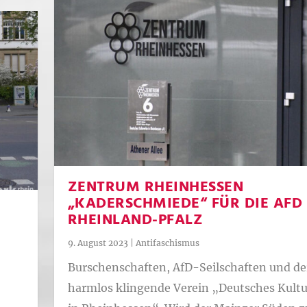
ZENTRUM RHEINHESSEN
„KADERSCHMIEDE“ FÜR DIE AFD
RHEINLAND-PFALZ
9. August 2023
|
Antifaschismus
Burschenschaften, AfD-Seilschaften und de
harmlos klingende Verein „Deutsches Kult