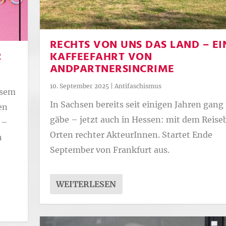
RECHTS VON UNS DAS LAND – EI
R
KAFFEEFAHRT VON
ANDPARTNERSINCRIME
10. September 2025
|
Antifaschismus
esem
In Sachsen bereits seit einigen Jahren gang
en
gäbe – jetzt auch in Hessen: mit dem Reise
 –
Orten rechter AkteurInnen. Startet Ende
h
September von Frankfurt aus.
m
WEITERLESEN